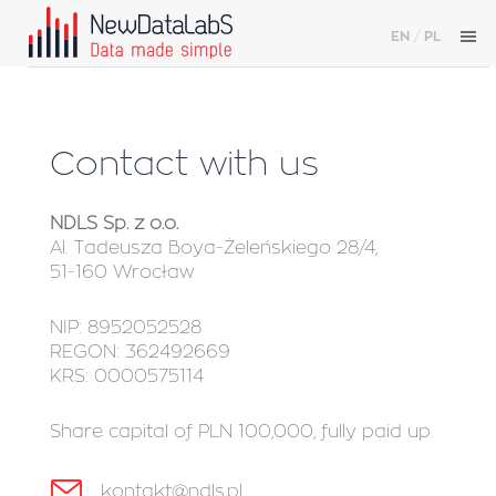
EN
/
PL
Contact with us
NDLS Sp. z o.o.
Al. Tadeusza Boya-Żeleńskiego 28/4,
51-160 Wrocław
NIP: 8952052528
REGON: 362492669
KRS: 0000575114
Share capital of PLN 100,000, fully paid up.
kontakt@ndls.pl