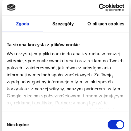
Zgoda
Szczegóły
O plikach cookies
Ta strona korzysta z plików cookie
Wykorzystujemy pliki cookie do analizy ruchu w naszej
witrynie, spersonalizowania treści oraz reklam do Twoich
potrzeb i zainteresowań, jak również udostępniania
informacji w mediach społecznościowych. Za Twoją
Manage Consent
zgodą udostępnimy informacje o tym, w jaki sposób
To provide the best experiences, we use technologies like
korzystasz z naszej witryny, naszym partnerom, w tym
cookies to store and/or access device information. Consenting to
these technologies will allow us to process data such as
Google, sieciom społecznościowym, firmom zajmującym
browsing behavior or unique IDs on this site. Not consenting or
się reklamą i analityką. Partnerzy mogą łączyć te
withdrawing consent, may adversely affect certain features and
informacje z innymi danymi otrzymanymi od Ciebie lub
functions.
uzyskanymi w wyniku korzystania z ich usług.
Wybór
ACCEPT
Szczegółowe informacje znajdziesz w naszej
Polityce
Niezbędne
zgody