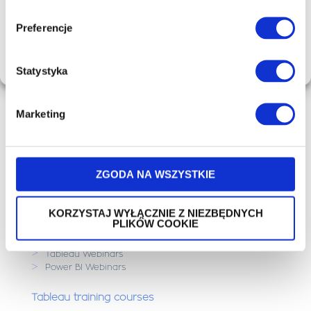
prywatności
.
DENY
Preferencje
VIEW PREFERENCES
Cookie Policy
Personal Data Processing
Statystyka
Marketing
ZGODA NA WSZYSTKIE
KORZYSTAJ WYŁĄCZNIE Z NIEZBĘDNYCH
PLIKÓW COOKIE
Webinars
>
Amplitude Webinars
>
Tableau Webinars
>
Power BI Webinars
Tableau training courses