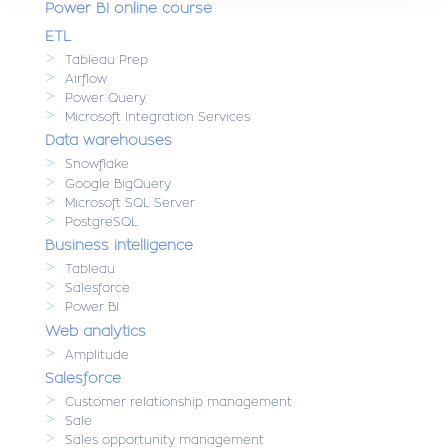
Power BI online course
ETL
>
Tableau Prep
>
Airflow
>
Power Query
>
Microsoft Integration Services
Data warehouses
>
Snowflake
>
Google BigQuery
>
Microsoft SQL Server
>
PostgreSQL
Business intelligence
>
Tableau
>
Salesforce
>
Power BI
Web analytics
>
Amplitude
Salesforce
>
Customer relationship management
>
Sale
>
Sales opportunity management