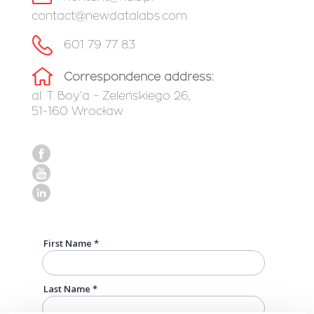
contact@newdatalabs.com
601 79 77 83
Correspondence address:
al. T. Boy’a – Żeleńskiego 26,
51-160 Wrocław